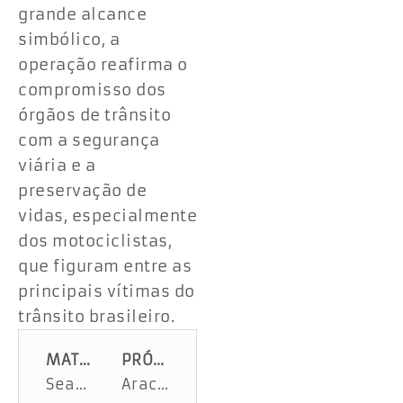
grande alcance
simbólico, a
operação reafirma o
compromisso dos
órgãos de trânsito
com a segurança
viária e a
preservação de
vidas, especialmente
dos motociclistas,
que figuram entre as
principais vítimas do
trânsito brasileiro.
MATÉRIA ANTERIOR
PRÓXIMA MATÉRIA
Seasic participa de adesivaço da campanha ‘Feminicídio Zero’ no Centro de Aracaju
Aracaju tem índice médio de infestação pelo mosquito Aedes aegypti