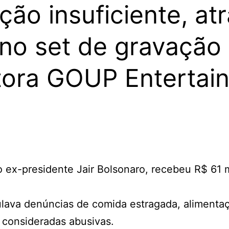
ção insuficiente, a
 no set de gravação 
tora GOUP Entertai
 o ex-presidente Jair Bolsonaro, recebeu R$ 61
ava denúncias de comida estragada, alimentaçã
 consideradas abusivas.