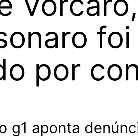
e Vorcaro,
sonaro foi
do por co
elo g1 aponta denún