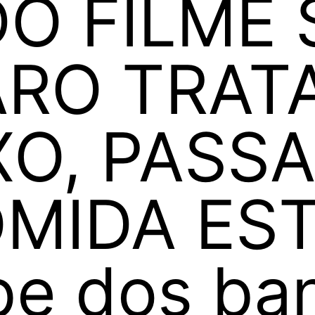
DO FILME
RO TRAT
XO, PASS
OMIDA ES
pe dos ba