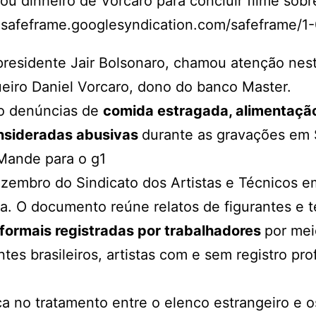
 dinheiro de Vorcaro para concluir filme sobre
feframe.googlesyndication.com/safeframe/1-0
-presidente Jair Bolsonaro, chamou atenção nest
eiro Daniel Vorcaro
, dono do banco Master.
do denúncias de
comida estragada, alimentação
onsideradas abusivas
durante as gravações em 
Mande para o g1
zembro do Sindicato dos Artistas e Técnicos e
ra. O documento reúne relatos de figurantes e 
 formais registradas por trabalhadores
por mei
tes brasileiros, artistas com e sem registro pro
 no tratamento entre o elenco estrangeiro e os 