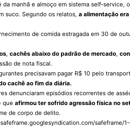
fé da manhã e almoço em sistema self-service, 
m suco. Segundo os relatos,
a alimentação era 
rnecimento de comida estragada em 30 de out
os
,
cachês abaixo do padrão de mercado
,
con
são de nota fiscal.
igurantes precisavam pagar R$ 10 pelo transpor
o cachê ao fim da diária.
es denunciaram episódios recorrentes de asséd
te que
afirmou ter sofrido agressão física no se
me de corpo de delito.
feframe.googlesyndication.com/safeframe/1-0