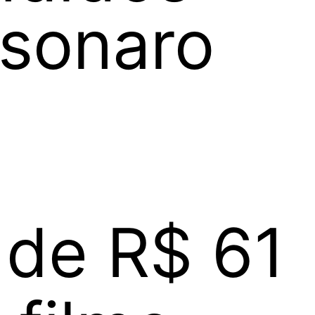
lsonaro
de R$ 61