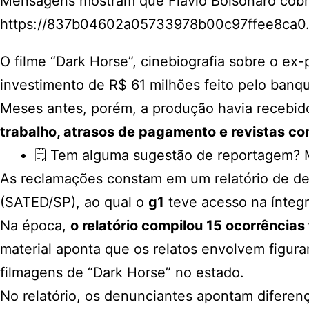
Mensagens mostram que Flávio Bolsonaro cobrou
https://837b04602a05733978b00c97ffee8ca0.sa
O filme “Dark Horse”, cinebiografia sobre o ex
investimento de R$ 61 milhões feito pelo banqu
Meses antes, porém, a produção havia recebi
trabalho, atrasos de pagamento e revistas c
🗒️ Tem alguma sugestão de reportagem? 
As reclamações constam em um relatório de de
(SATED/SP), ao qual o
g1
teve acesso na ínteg
Na época,
o relatório compilou 15 ocorrências
material aponta que os relatos envolvem figuran
filmagens de “Dark Horse” no estado.
No relatório, os denunciantes apontam diferença