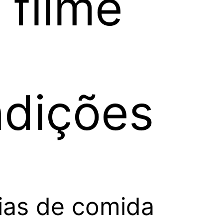
 filme
ndições
cias de comida