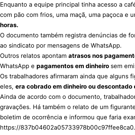
Enquanto a equipe principal tinha acesso a ca
com pão com frios, uma maçã, uma paçoca e u
horas.
O documento também registra denúncias de fo
ao sindicato por mensagens de WhatsApp.
Outros relatos apontam
atrasos nos pagament
WhatsApp e
pagamentos em dinheiro
sem emis
Os trabalhadores afirmaram ainda que alguns f
eles,
era cobrado em dinheiro ou descontado d
Ainda de acordo com o documento, trabalhador
gravações. Há também o relato de um figuran
boletim de ocorrência e informou que faria exa
https://837b04602a05733978b00c97ffee8ca0.sa