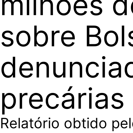
milhões d
sobre Bol
denuncia
precárias
Relatório obtido p