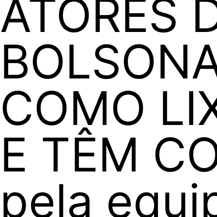
ATORES 
BOLSONA
COMO LI
E TÊM C
pela equi