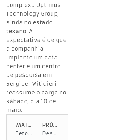
complexo Optimus
Technology Group,
ainda no estado
texano. A
expectativa é de que
a companhia
implante um data
center e um centro
de pesquisa em
Sergipe. Mitidieri
reassume o cargo no
sábado, dia 10 de
maio.
MATÉRIA ANTERIOR
PRÓXIMA MATÉRIA
Teto de escola interditada desaba na Zona Rural de Poço Verde
Deso reforça atendimento para renegociação de débitos anteriores à concessão