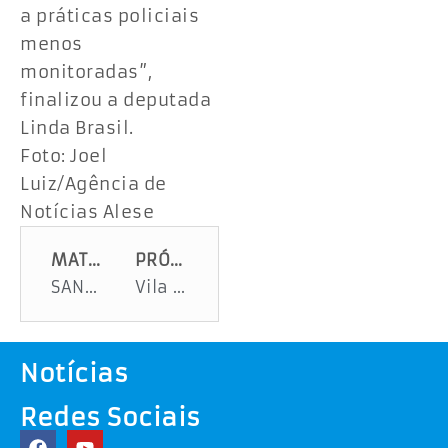
a práticas policiais
menos
monitoradas”,
finalizou a deputada
Linda Brasil.
Foto: Joel
Luiz/Agência de
Notícias Alese
MATÉRIA ANTERIOR
PRÓXIMA MATÉRIA
SANTA ISABEL TERÁ R4 5 MILHÕES EM EMENDAS
Vila do Natal Iluminado 2024 começa nesta sexta em Aracaju com recreação e programações culturais
Notícias
Redes Sociais