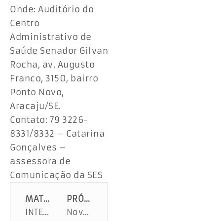
Onde: Auditório do
Centro
Administrativo de
Saúde Senador Gilvan
Rocha, av. Augusto
Franco, 3150, bairro
Ponto Novo,
Aracaju/SE.
Contato: 79 3226-
8331/8332 – Catarina
Gonçalves –
assessora de
Comunicação da SES
MATÉRIA ANTERIOR
PRÓXIMA MATÉRIA
INTERDIÇÃO DE AVENIDA
Nova ponte no Rio Itamirim vai impulsionar desenvolvimento da região Sul de Sergipe