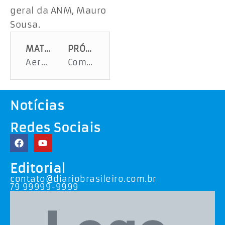
geral da ANM, Mauro
Sousa.
MATÉRIA ANTERIOR
PRÓXIMA MATÉRIA
Aeroporto de Aracaju tem crescimento no número de embarques
Começou a Semana da Pátria Amada Brasil
Notícias
Redes Sociais
Editorial
contato@diariobrasileiro.com.br
79 99999-9999