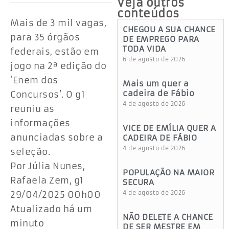
Veja outros
conteúdos
Mais de 3 mil vagas,
CHEGOU A SUA CHANCE
para 35 órgãos
DE EMPREGO PARA
TODA VIDA
federais, estão em
6 de agosto de 2026
jogo na 2ª edição do
‘Enem dos
Mais um quer a
cadeira de Fábio
Concursos’. O g1
4 de agosto de 2026
reuniu as
informações
VICE DE EMÍLIA QUER A
anunciadas sobre a
CADEIRA DE FÁBIO
4 de agosto de 2026
seleção.
Por Júlia Nunes,
POPULAÇÃO NA MAIOR
Rafaela Zem, g1
SECURA
29/04/2025 00h00
4 de agosto de 2026
Atualizado há um
NÃO DELETE A CHANCE
minuto
DE SER MESTRE EM