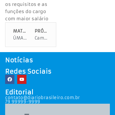
os requisitos e as
funções do cargo
com maior salário
MATÉRIA ANTERIOR
PRÓXIMA MATÉRIA
ÚMA PORRADA NA CARA DOS BRASILEIROS. UMA EXCRESCÊNCIA. DEPUTADOS APROVAM, PARA QUEM JÁ GANHA MUITO, AUXÍLIO CRECHE
Camisa vermelha da seleção brasileira de futebol vira briga política nas redes sociais
Notícias
Redes Sociais
Editorial
contato@diariobrasileiro.com.br
79 99999-9999