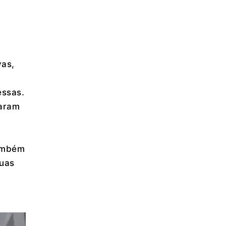
vas,
essas.
raram
também
duas