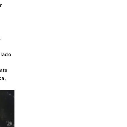
m
s
ulado
ste
ca,