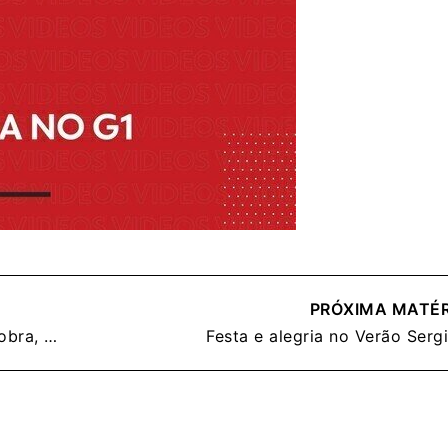
1
PRÓXIMA MATÉR
Encontro apresentou cronograma da obra, programas do Plano Básico Ambiental e medidas de mitigação previstas no licenciamento
Festa e alegria no Verão Serg