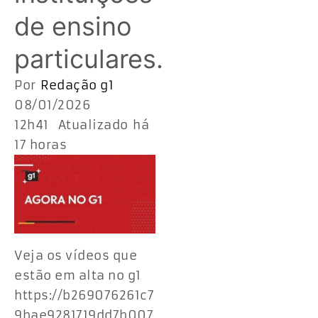
de ensino
particulares.
Por
Redação g1
08/01/2026
12h41 Atualizado há
17 horas
Veja os vídeos que
estão em alta no g1
https://b269076261c7
9bae9281719dd7b007