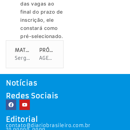
das vagas ao
final do prazo de
inscrição, ele
constará como
pré-selecionado.
MATÉRIA ANTERIOR
PRÓXIMA MATÉRIA
Sergipano desperta atenção dos amantes da boa música
AGENTE É O RECONHECIMENTO DO MUNDO A CRIATIVIDADE BRASILEIRA
Notícias
Redes Sociais
Editorial
contato@diariobrasileiro.com.br
79 99999-9999