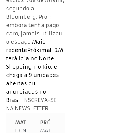
exclusivos de Miami,
segundo a
Bloomberg. Pior:
embora tenha pago
caro, jamais utilizou
o espaço.
Mais
recente
PróximaH&M
terá loja no Norte
Shopping, no Rio, e
chega a 9 unidades
abertas ou
anunciadas no
Brasil
INSCREVA-SE
NA NEWSLETTER
MATÉRIA ANTERIOR
PRÓXIMA MATÉRIA
DONO DO MASTER ROUBOU BILHÕES DE APOSENTADOS E PENSIONISTAS ESTADOS E MUNICÍPIOS
MAIS UM BANDIDO DO CLÃ BOLSONARO EM CANA