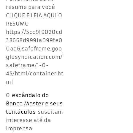
resume para você
CLIQUE E LEIA AQUI O
RESUMO
https://5cc9f9020cd
38668d9991a099fe0
0ad6.safeframe.goo
glesyndication.com/
safeframe/1-0-
45/html/container.ht
ml
O
escândalo do
Banco Master e seus
tentáculos
suscitam
interesse até da
imprensa