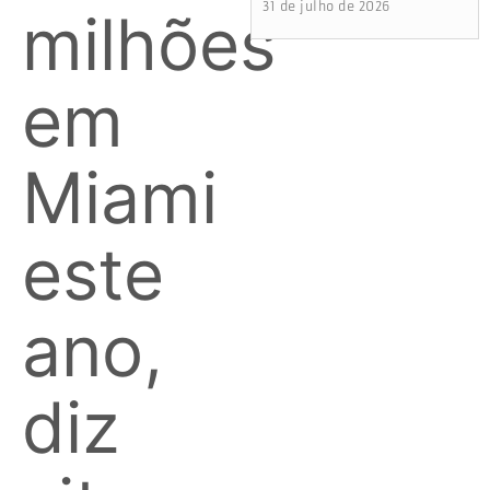
31 de julho de 2026
milhões
em
Miami
este
ano,
diz