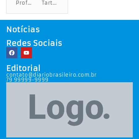
Professor da rede estadual está entre os 10 finalistas da Feira Brasileira de Ciências e Engenharia
Tartaruga é encontrada morta em praia da Barra dos Coqueiros
Notícias
Redes Sociais
Editorial
contato@diariobrasileiro.com.br
79 99999-9999