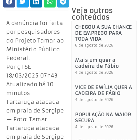
Veja outros
conteúdos
A denúncia foi feita
CHEGOU A SUA CHANCE
por pesquisadores
DE EMPREGO PARA
TODA VIDA
do Projeto Tamar ao
6 de agosto de 2026
Ministério Público
Federal.
Mais um quer a
cadeira de Fábio
Por g1 SE
4 de agosto de 2026
18/03/2025 07h43
Atualizado há 10
VICE DE EMÍLIA QUER A
minutos
CADEIRA DE FÁBIO
4 de agosto de 2026
Tartaruga atacada
em praia de Sergipe
POPULAÇÃO NA MAIOR
— Foto: Tamar
SECURA
Tartaruga atacada
4 de agosto de 2026
em praia de Sergipe