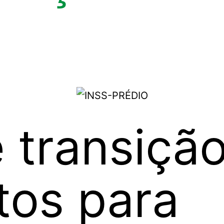
e transiç
tos para