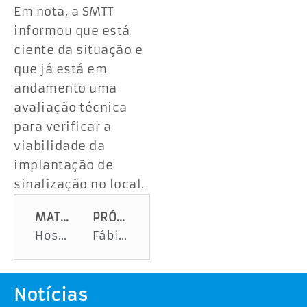
Em nota, a SMTT
informou que está
ciente da situação e
que já está em
andamento uma
avaliação técnica
para verificar a
viabilidade da
implantação de
sinalização no local.
MATÉRIA ANTERIOR
PRÓXIMA MATÉRIA
Hospital Universitário faz primeira captação de órgãos de doador morto em Aracaju
Fábio Mitidieri e Emília Corrêa anunciam afastamento temporário do cargo
Notícias