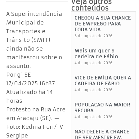
Veja outros
conteúdos
A Superintendência
CHEGOU A SUA CHANCE
Municipal de
DE EMPREGO PARA
TODA VIDA
Transportes e
6 de agosto de 2026
Trânsito (SMTT)
ainda não se
Mais um quer a
cadeira de Fábio
manifestou sobre o
4 de agosto de 2026
assunto.
Por g1 SE
VICE DE EMÍLIA QUER A
17/04/2025 16h37
CADEIRA DE FÁBIO
4 de agosto de 2026
Atualizado há 14
horas
POPULAÇÃO NA MAIOR
Protesto na Rua Acre
SECURA
em Aracaju (SE). —
4 de agosto de 2026
Foto: Kedma Ferr/TV
NÃO DELETE A CHANCE
Sergipe
DE SER MESTRE EM