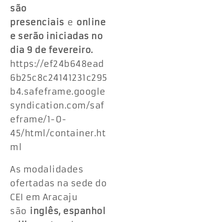
são
presenciais
e
online
e serão iniciadas no
dia 9 de fevereiro.
https://ef24b648ead
6b25c8c24141231c295
b4.safeframe.google
syndication.com/saf
eframe/1-0-
45/html/container.ht
ml
As modalidades
ofertadas na sede do
CEI em Aracaju
são
inglês, espanhol