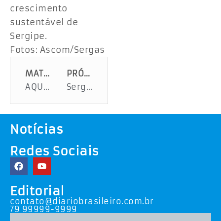
crescimento
sustentável de
Sergipe.
Fotos: Ascom/Sergas
MATÉRIA ANTERIOR
PRÓXIMA MATÉRIA
AQUI ESTÁ A SUA OPORTUNIDADE DE EMPREGO. CONFIRA
Sergipe alcança menor índice de pobreza em mais de uma década
Notícias
Redes Sociais
Editorial
contato@diariobrasileiro.com.br
79 99999-9999